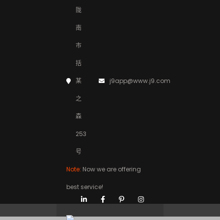
陇
南
市
括
某
j9app@www.j9.com
之
经典案例
森
253
号
Note:
Now we are offering
best service!
首页
经典案例